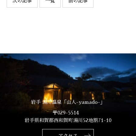
次の記事
一覧
前の記事
岩手 湯川温泉「山人-yamado-」
〒029-5514
岩手県和賀郡西和賀町湯川52地割71-10
アクセス