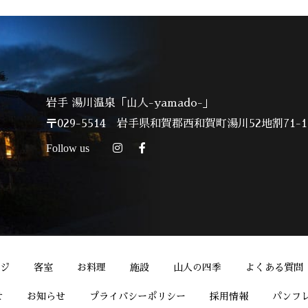
岩手 湯川温泉「山人-yamado-」
〒029-5514
岩手県和賀郡西和賀町湯川52地割71-1
Follow us
ジ
客室
お料理
施設
山人の四季
よくある質問
せ
お知らせ
プライバシーポリシー
採用情報
パンフ