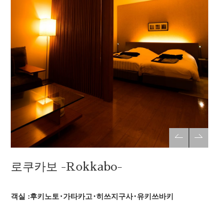
로쿠카보 -Rokkabo-
객실 :후키노토·가타카고·히쓰지구사·유키쓰바키