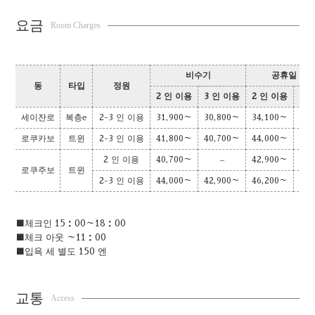
요금
Room Charges
비수기
공휴일 전
동
타입
정원
2 인 이용
3 인 이용
2 인 이용
3 
세이잔로
복층e
2-3 인 이용
31,900～
30,800～
34,100～
33
로쿠카보
트윈
2-3 인 이용
41,800～
40,700～
44,000～
42
2 인 이용
40,700～
–
42,900～
로쿠주보
트윈
2-3 인 이용
44,000～
42,900～
46,200～
45
■체크인 15：00～18：00
■체크 아웃 ～11：00
■입욕 세 별도 150 엔
교통
Access