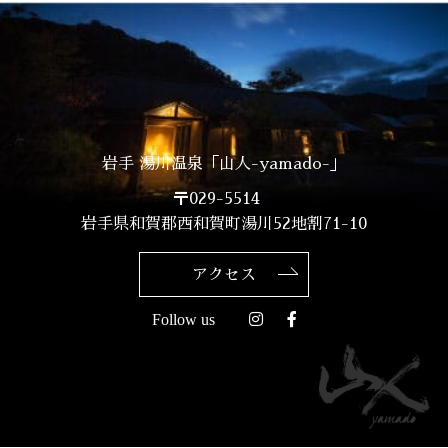
岩手 湯川温泉「山人-yamado-」
〒029-5514
岩手県和賀郡西和賀町湯川52地割71-10
アクセス
Follow us