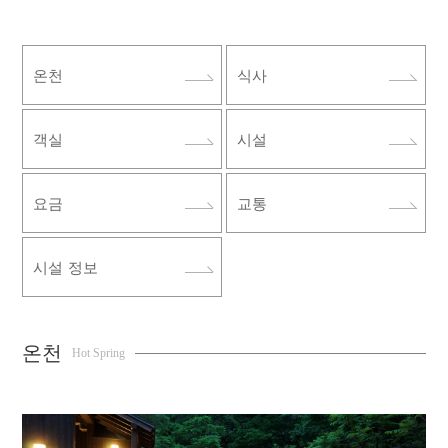
온천
식사
객실
시설
요금
교통
시설 정보
온천
Hot Spring