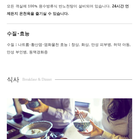
모든 객실에 100% 원수방류식 반노천탕이 설비되어 있습니다.
24시간 언
제든지 온천욕을 즐기실 수 있습니다.
수질·효능
수질：나트륨-황산염·염화물천 효능：창상, 화상, 만성 피부병, 허약 아동,
만성 부인병, 동맥경화증
식사
Breakfase & Dinner